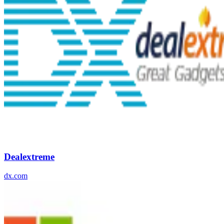
Dealextreme
dx.com