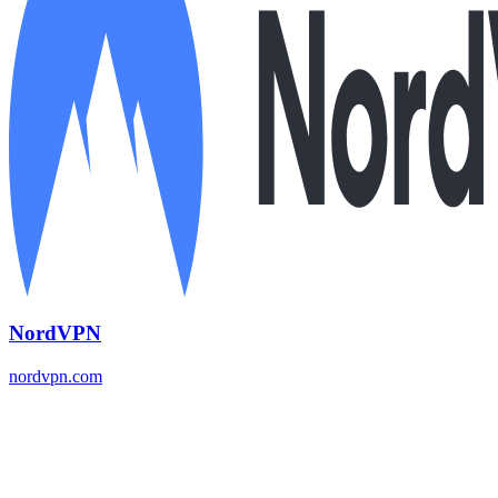
NordVPN
nordvpn.com