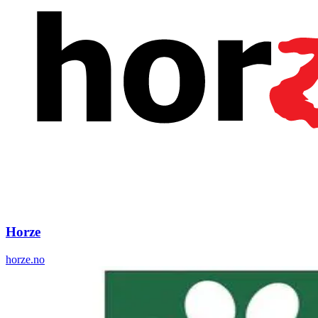
Horze
horze.no