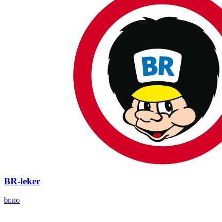
BR-leker
br.no