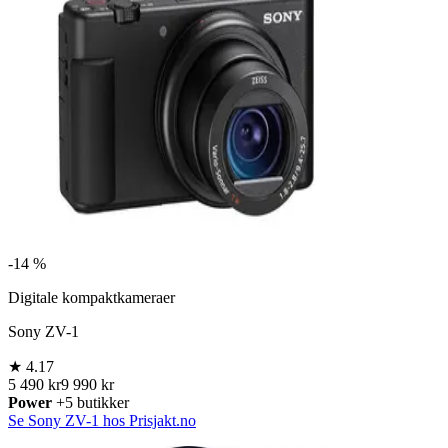
-
14 %
Digitale kompaktkameraer
Sony ZV-1
★
4.17
5 490 kr
9 990 kr
Power
+5 butikker
Se Sony ZV-1 hos Prisjakt.no