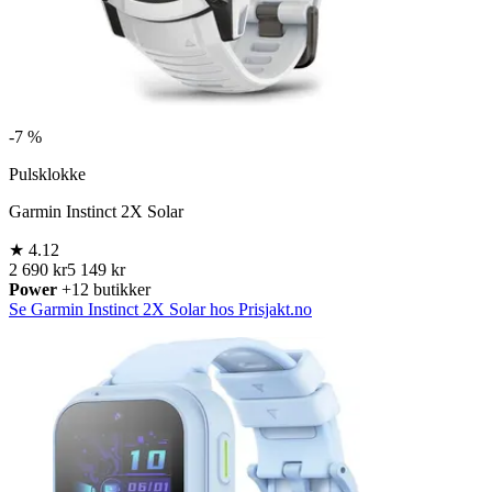
-
7 %
Pulsklokke
Garmin Instinct 2X Solar
★
4.12
2 690 kr
5 149 kr
Power
+12 butikker
Se Garmin Instinct 2X Solar hos Prisjakt.no