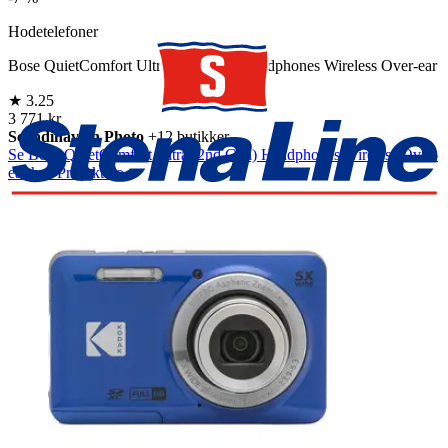
Hodetelefoner
Bose QuietComfort Ultra (2nd Gen) Headphones Wireless Over-ear
★
3.25
3 771 kr
Scandinavian Photo
+12 butikker
Se Bose QuietComfort Ultra (2nd Gen) Headphones Wireless Over-
ear hos Prisjakt.no