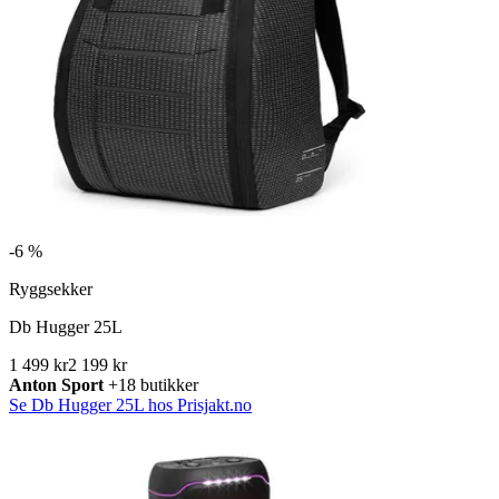
-
6 %
Ryggsekker
Db Hugger 25L
1 499 kr
2 199 kr
Anton Sport
+18 butikker
Se Db Hugger 25L hos Prisjakt.no