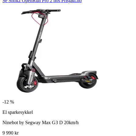
Se Shokz OpenRun Pro 2 hos Prisjakt.no
-
12 %
El sparkesykkel
Ninebot by Segway Max G3 D 20km/h
9 990 kr