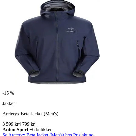
-
15 %
Jakker
Arcteryx Beta Jacket (Men's)
3 599 kr
4 799 kr
Anton Sport
+6 butikker
Se Arcteryx Beta Jacket (Men's) hos Prisjakt.no