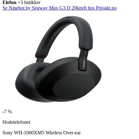
Elefun
+3 butikker
Se Ninebot by Segway Max G3 D 20km/h hos Prisjakt.no
-
7 %
Hodetelefoner
Sony WH-1000XM5 Wireless Over-ear