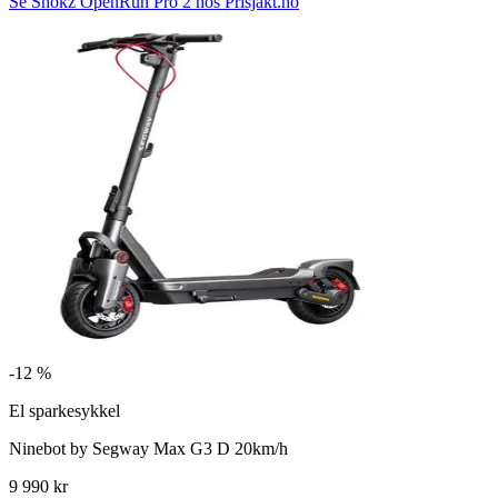
Se Shokz OpenRun Pro 2 hos Prisjakt.no
-
12 %
El sparkesykkel
Ninebot by Segway Max G3 D 20km/h
9 990 kr