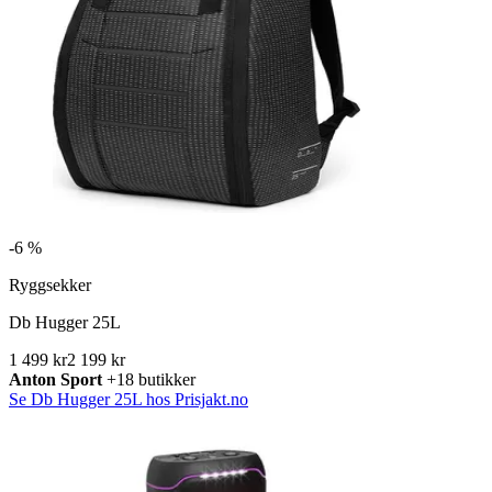
-
6 %
Ryggsekker
Db Hugger 25L
1 499 kr
2 199 kr
Anton Sport
+18 butikker
Se Db Hugger 25L hos Prisjakt.no