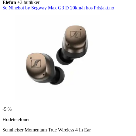
Elefun
+3 butikker
Se Ninebot by Segway Max G3 D 20km/h hos Prisjakt.no
-
5 %
Hodetelefoner
Sennheiser Momentum True Wireless 4 In Ear