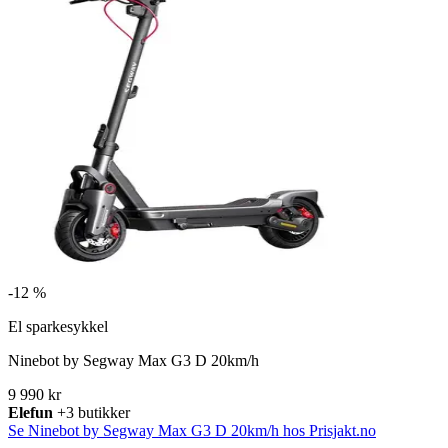
-
12 %
El sparkesykkel
Ninebot by Segway Max G3 D 20km/h
9 990 kr
Elefun
+3 butikker
Se Ninebot by Segway Max G3 D 20km/h hos Prisjakt.no