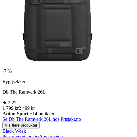
-
7 %
Ryggsekker
Db The Ramverk 26L
★
2.25
1 799 kr
2 499 kr
Anton Sport
+14 butikker
Se Db The Ramverk 26L hos Prisjakt.no
Vis flere produkter
Black Week
Personvern
Cookies
Samarbeide