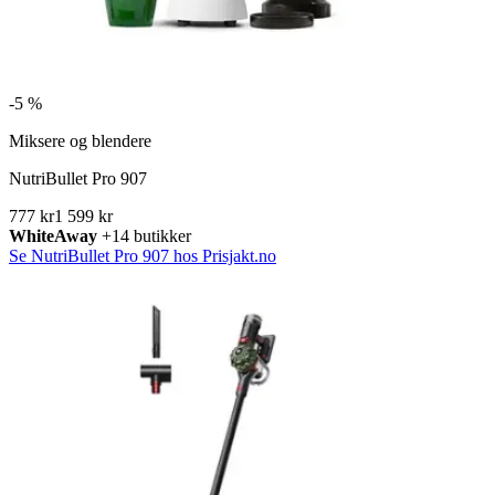
-
5 %
Miksere og blendere
NutriBullet Pro 907
777 kr
1 599 kr
WhiteAway
+14 butikker
Se NutriBullet Pro 907 hos Prisjakt.no