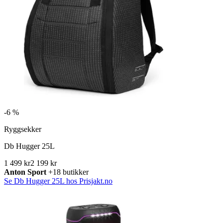
-
6 %
Ryggsekker
Db Hugger 25L
1 499 kr
2 199 kr
Anton Sport
+18 butikker
Se Db Hugger 25L hos Prisjakt.no