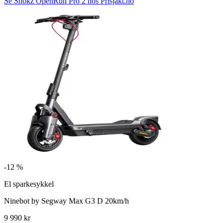
Se Shokz OpenRun Pro 2 hos Prisjakt.no
-
12 %
El sparkesykkel
Ninebot by Segway Max G3 D 20km/h
9 990 kr