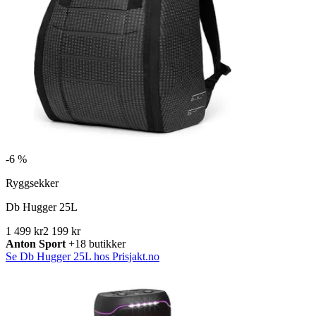
-
6 %
Ryggsekker
Db Hugger 25L
1 499 kr
2 199 kr
Anton Sport
+18 butikker
Se Db Hugger 25L hos Prisjakt.no