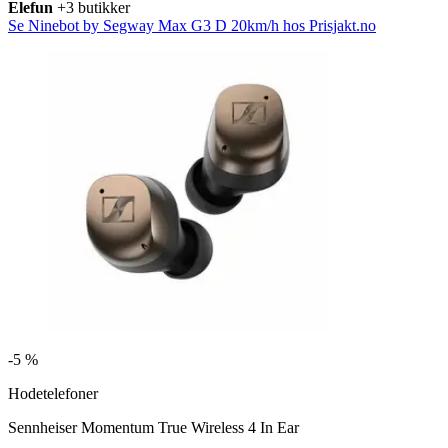
Elefun
+3 butikker
Se Ninebot by Segway Max G3 D 20km/h hos Prisjakt.no
-
5 %
Hodetelefoner
Sennheiser Momentum True Wireless 4 In Ear