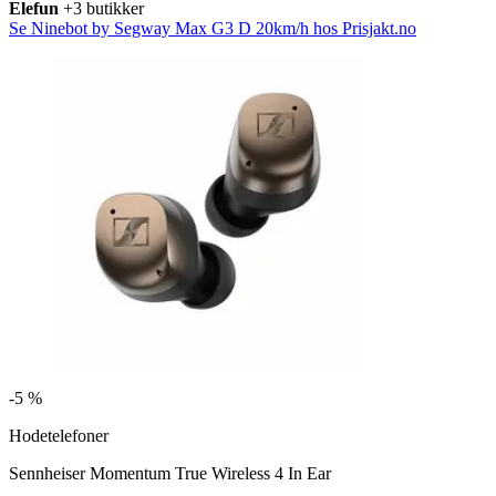
Elefun
+3 butikker
Se Ninebot by Segway Max G3 D 20km/h hos Prisjakt.no
-
5 %
Hodetelefoner
Sennheiser Momentum True Wireless 4 In Ear