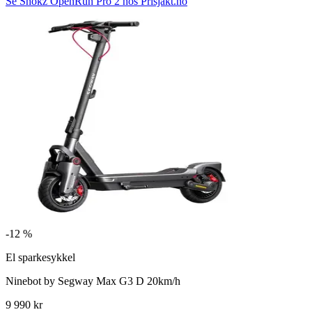
Se Shokz OpenRun Pro 2 hos Prisjakt.no
-
12 %
El sparkesykkel
Ninebot by Segway Max G3 D 20km/h
9 990 kr