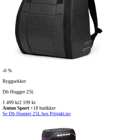
-
6 %
Ryggsekker
Db Hugger 25L
1 499 kr
2 199 kr
Anton Sport
+18 butikker
Se Db Hugger 25L hos Prisjakt.no