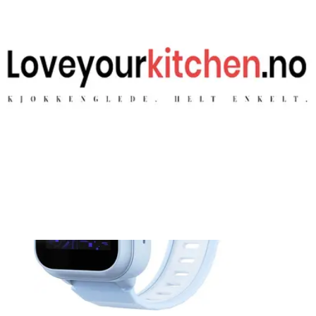
Elektriske tannbørster
Oral-B iO9 Duo, Charging Travel Case, 1 extra refill
2 999 kr
5 399 kr
Power
+10 butikker
Se Oral-B iO9 Duo, Charging Travel Case, 1 extra refill hos
Prisjakt.no