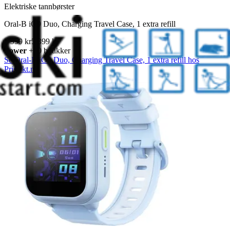
Elektriske tannbørster
Oral-B iO9 Duo, Charging Travel Case, 1 extra refill
2 999 kr
5 399 kr
Power
+10 butikker
Se Oral-B iO9 Duo, Charging Travel Case, 1 extra refill hos
Prisjakt.no