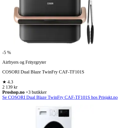
-
5 %
Airfryers og Frityrgryter
COSORI Dual Blaze TwinFry CAF-TF101S
★
4.3
2 139 kr
Proshop.no
+3 butikker
Se COSORI Dual Blaze TwinFry CAF-TF101S hos Prisjakt.no