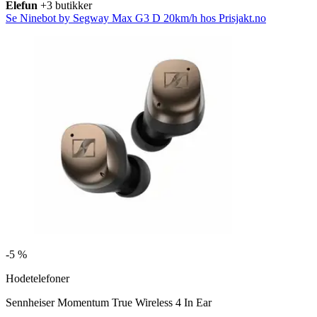
Elefun
+3 butikker
Se Ninebot by Segway Max G3 D 20km/h hos Prisjakt.no
-
5 %
Hodetelefoner
Sennheiser Momentum True Wireless 4 In Ear