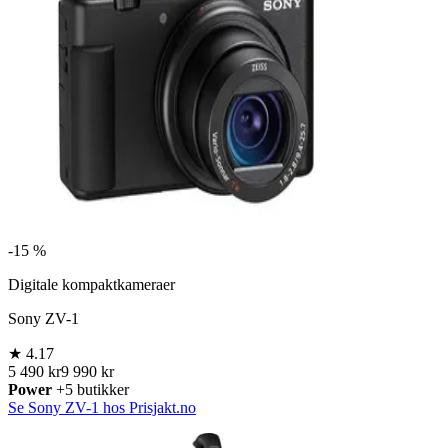
-
15 %
Digitale kompaktkameraer
Sony ZV-1
★
4.17
5 490 kr
9 990 kr
Power
+5 butikker
Se Sony ZV-1 hos Prisjakt.no