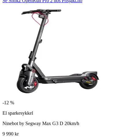
Se Shokz OpenRun Pro 2 hos Prisjakt.no
-
12 %
El sparkesykkel
Ninebot by Segway Max G3 D 20km/h
9 990 kr