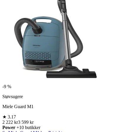
-
9 %
Støvsugere
Miele Guard M1
★
3.17
2 222 kr
3 599 kr
Power
+10 butikker