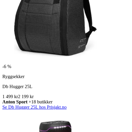
-
6 %
Ryggsekker
Db Hugger 25L
1 499 kr
2 199 kr
Anton Sport
+18 butikker
Se Db Hugger 25L hos Prisjakt.no