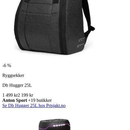
-
6 %
Ryggsekker
Db Hugger 25L
1 499 kr
2 199 kr
Anton Sport
+19 butikker
Se Db Hugger 25L hos Prisjakt.no