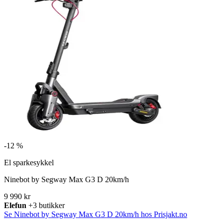
-
12 %
El sparkesykkel
Ninebot by Segway Max G3 D 20km/h
9 990 kr
Elefun
+3 butikker
Se Ninebot by Segway Max G3 D 20km/h hos Prisjakt.no