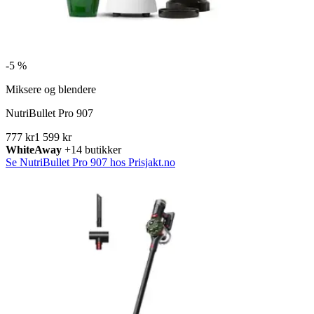
-
5 %
Miksere og blendere
NutriBullet Pro 907
777 kr
1 599 kr
WhiteAway
+14 butikker
Se NutriBullet Pro 907 hos Prisjakt.no