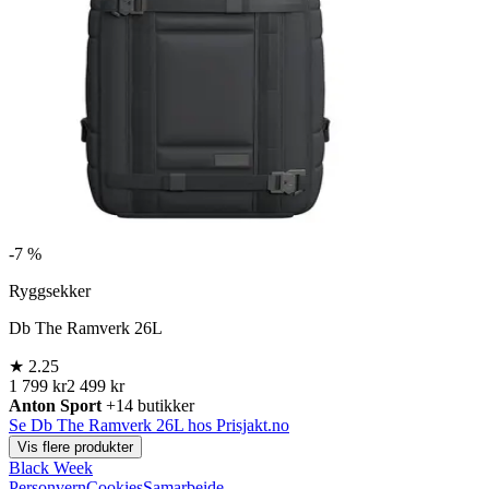
-
7 %
Ryggsekker
Db The Ramverk 26L
★
2.25
1 799 kr
2 499 kr
Anton Sport
+14 butikker
Se Db The Ramverk 26L hos Prisjakt.no
Vis flere produkter
Black Week
Personvern
Cookies
Samarbeide