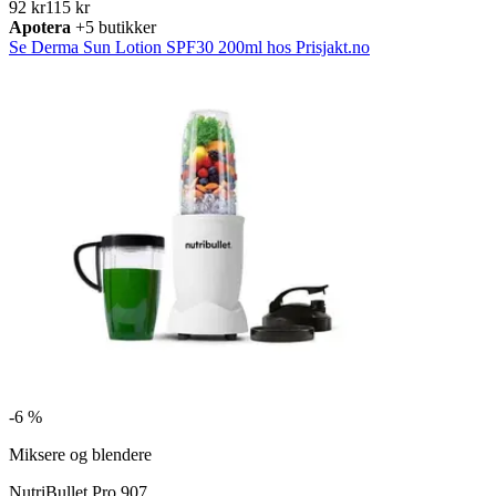
92 kr
115 kr
Apotera
+5 butikker
Se Derma Sun Lotion SPF30 200ml hos Prisjakt.no
-
6 %
Miksere og blendere
NutriBullet Pro 907