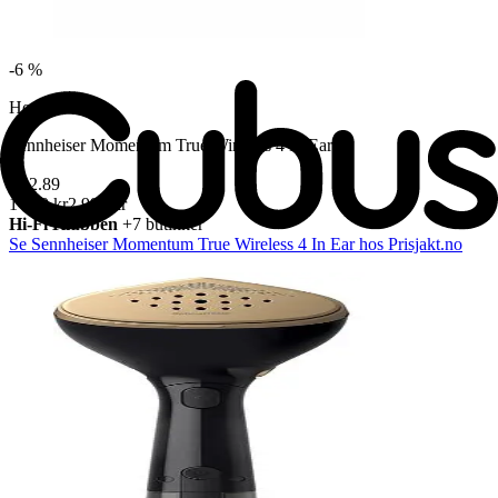
-
6 %
Hodetelefoner
Sennheiser Momentum True Wireless 4 In Ear
★
2.89
1 890 kr
2 990 kr
Hi-Fi Klubben
+7 butikker
Se Sennheiser Momentum True Wireless 4 In Ear hos Prisjakt.no