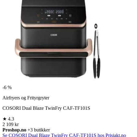
-
6 %
Airfryers og Frityrgryter
COSORI Dual Blaze TwinFry CAF-TF101S
★
4.3
2 109 kr
Proshop.no
+3 butikker
Se COSORI Dual Blaze TwinFry CAF-TF101S hos Prisjakt.no