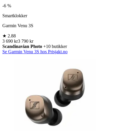
-
6 %
Smartklokker
Garmin Venu 3S
★
2.88
3 690 kr
3 790 kr
Scandinavian Photo
+10 butikker
Se Garmin Venu 3S hos Prisjakt.no