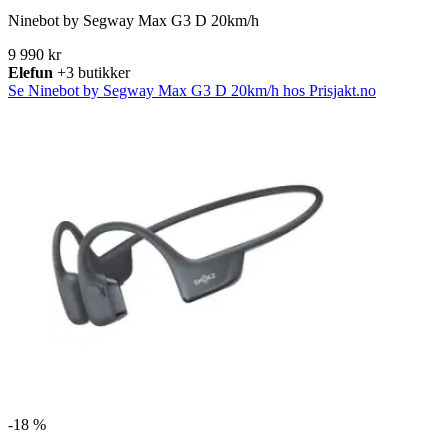
Ninebot by Segway Max G3 D 20km/h
9 990 kr
Elefun
+3 butikker
Se Ninebot by Segway Max G3 D 20km/h hos Prisjakt.no
-
18 %