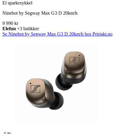
El sparkesykkel
Ninebot by Segway Max G3 D 20km/h
9 990 kr
Elefun
+3 butikker
Se Ninebot by Segway Max G3 D 20km/h hos Prisjakt.no
-
5 %