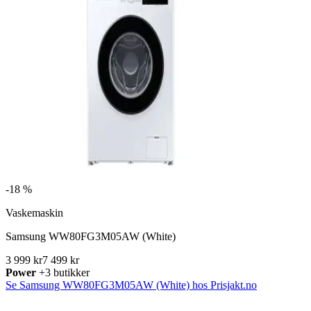
-
18 %
Vaskemaskin
Samsung WW80FG3M05AW (White)
3 999 kr
7 499 kr
Power
+3 butikker
Se Samsung WW80FG3M05AW (White) hos Prisjakt.no