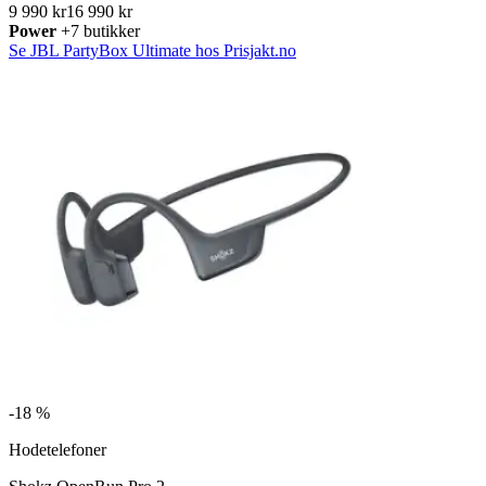
9 990 kr
16 990 kr
Power
+7 butikker
Se JBL PartyBox Ultimate hos Prisjakt.no
-
18 %
Hodetelefoner