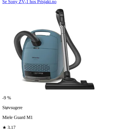
Se Sony ZV-1 hos Prisjakt.no
-
9 %
Støvsugere
Miele Guard M1
★
3.17