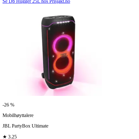
Se Db Hugger 25L hos Prisjakt.no
-
26 %
Mobilhøyttalere
JBL PartyBox Ultimate
★
3.25