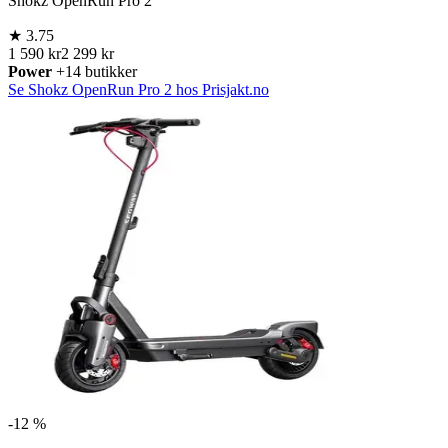
Shokz OpenRun Pro 2
★
3.75
1 590 kr
2 299 kr
Power
+14 butikker
Se Shokz OpenRun Pro 2 hos Prisjakt.no
-
12 %