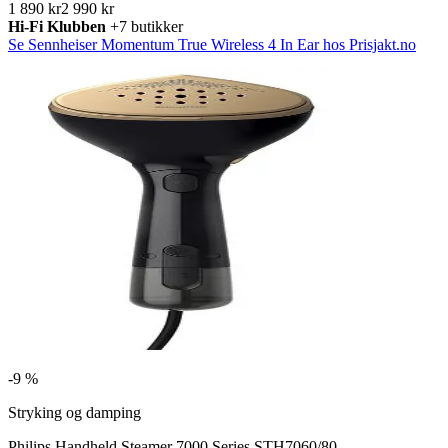
1 890 kr
2 990 kr
Hi-Fi Klubben
+7 butikker
Se Sennheiser Momentum True Wireless 4 In Ear hos Prisjakt.no
-
9 %
Stryking og damping
Philips Handheld Steamer 7000 Series STH7060/80