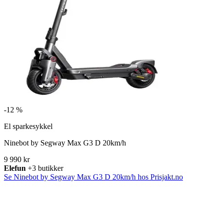
-
12 %
El sparkesykkel
Ninebot by Segway Max G3 D 20km/h
9 990 kr
Elefun
+3 butikker
Se Ninebot by Segway Max G3 D 20km/h hos Prisjakt.no