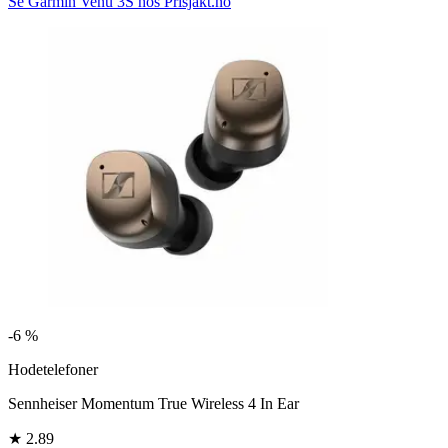
Se Garmin Venu 3S hos Prisjakt.no
-
6 %
Hodetelefoner
Sennheiser Momentum True Wireless 4 In Ear
★
2.89