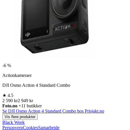
-
6 %
Actionkameraer
DJI Osmo Action 4 Standard Combo
★
4.5
2 590 kr
2 949 kr
Foto.no
+11 butikker
Se DJI Osmo Action 4 Standard Combo hos Prisjakt.no
Vis flere produkter
Black Week
Personvern
Cookies
Samarbeide