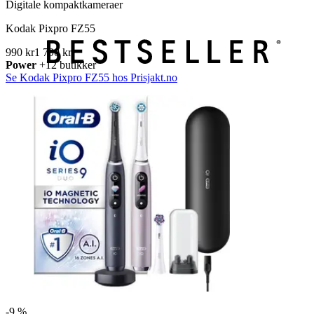
Digitale kompaktkameraer
Kodak Pixpro FZ55
990 kr
1 790 kr
Power
+12 butikker
Se Kodak Pixpro FZ55 hos Prisjakt.no
-
9 %