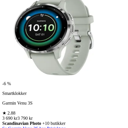
-
6 %
Smartklokker
Garmin Venu 3S
★
2.88
3 690 kr
3 790 kr
Scandinavian Photo
+10 butikker