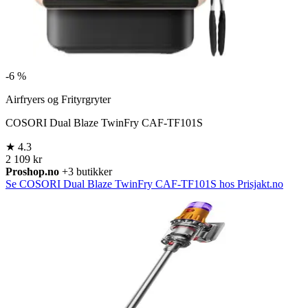
-
6 %
Airfryers og Frityrgryter
COSORI Dual Blaze TwinFry CAF-TF101S
★
4.3
2 109 kr
Proshop.no
+3 butikker
Se COSORI Dual Blaze TwinFry CAF-TF101S hos Prisjakt.no