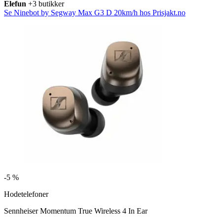
Elefun
+3 butikker
Se Ninebot by Segway Max G3 D 20km/h hos Prisjakt.no
-
5 %
Hodetelefoner
Sennheiser Momentum True Wireless 4 In Ear