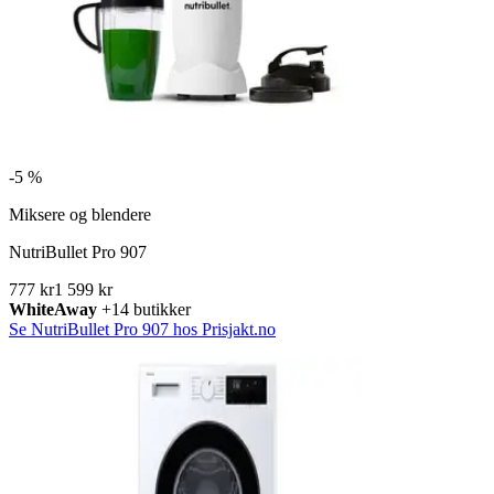
-
5 %
Miksere og blendere
NutriBullet Pro 907
777 kr
1 599 kr
WhiteAway
+14 butikker
Se NutriBullet Pro 907 hos Prisjakt.no