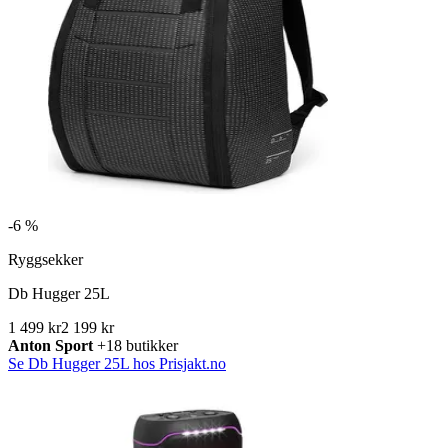
-
6 %
Ryggsekker
Db Hugger 25L
1 499 kr
2 199 kr
Anton Sport
+18 butikker
Se Db Hugger 25L hos Prisjakt.no