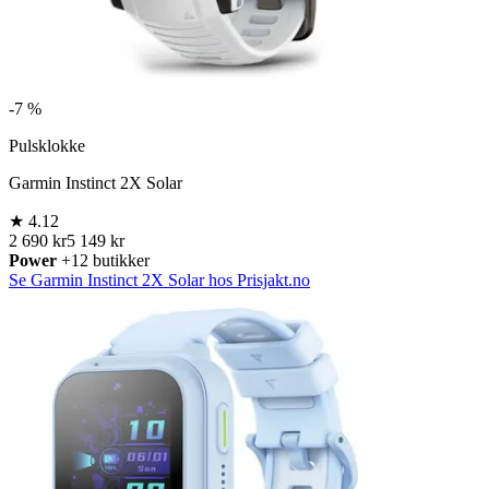
-
7 %
Pulsklokke
Garmin Instinct 2X Solar
★
4.12
2 690 kr
5 149 kr
Power
+12 butikker
Se Garmin Instinct 2X Solar hos Prisjakt.no