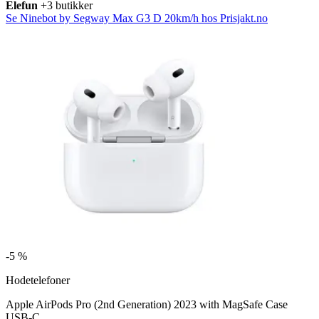
Elefun
+3 butikker
Se Ninebot by Segway Max G3 D 20km/h hos Prisjakt.no
-
5 %
Hodetelefoner
Apple AirPods Pro (2nd Generation) 2023 with MagSafe Case
USB-C