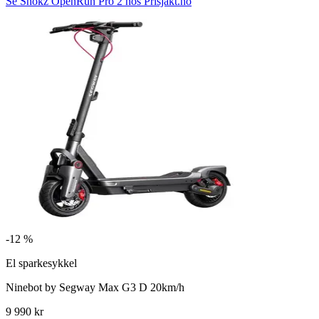
Se Shokz OpenRun Pro 2 hos Prisjakt.no
-
12 %
El sparkesykkel
Ninebot by Segway Max G3 D 20km/h
9 990 kr