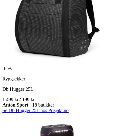
-
6 %
Ryggsekker
Db Hugger 25L
1 499 kr
2 199 kr
Anton Sport
+18 butikker
Se Db Hugger 25L hos Prisjakt.no