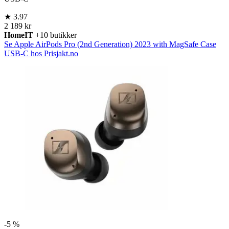
★
3.97
2 189 kr
HomeIT
+10 butikker
Se Apple AirPods Pro (2nd Generation) 2023 with MagSafe Case
USB-C hos Prisjakt.no
-
5 %