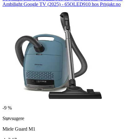
Ambilight Google TV (2025) - 65OLED910 hos Prisjakt.no
-
9 %
Støvsugere
Miele Guard M1