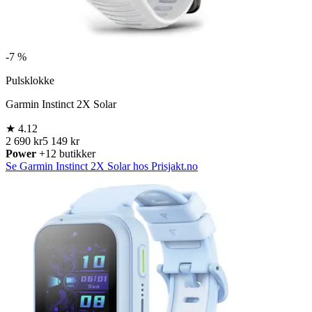
-
7 %
Pulsklokke
Garmin Instinct 2X Solar
★
4.12
2 690 kr
5 149 kr
Power
+12 butikker
Se Garmin Instinct 2X Solar hos Prisjakt.no