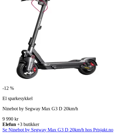
-
12 %
El sparkesykkel
Ninebot by Segway Max G3 D 20km/h
9 990 kr
Elefun
+3 butikker
Se Ninebot by Segway Max G3 D 20km/h hos Prisjakt.no