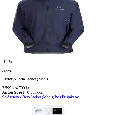
-
15 %
Jakker
Arcteryx Beta Jacket (Men's)
3 599 kr
4 799 kr
Anton Sport
+6 butikker
Se Arcteryx Beta Jacket (Men's) hos Prisjakt.no