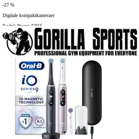
-
27 %
Digitale kompaktkameraer
Kodak Pixpro FZ55
990 kr
1 790 kr
Power
+12 butikker
Se Kodak Pixpro FZ55 hos Prisjakt.no