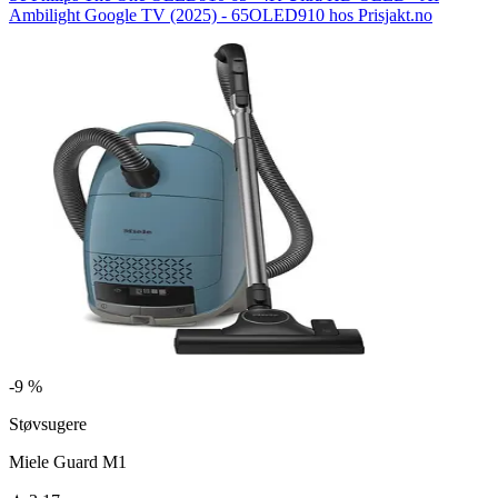
Ambilight Google TV (2025) - 65OLED910 hos Prisjakt.no
-
9 %
Støvsugere
Miele Guard M1