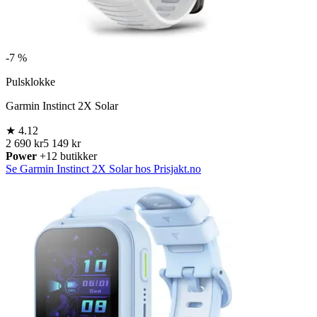
-
7 %
Pulsklokke
Garmin Instinct 2X Solar
★
4.12
2 690 kr
5 149 kr
Power
+12 butikker
Se Garmin Instinct 2X Solar hos Prisjakt.no