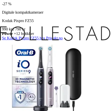
-
27 %
Digitale kompaktkameraer
Kodak Pixpro FZ55
990 kr
1 790 kr
Power
+12 butikker
Se Kodak Pixpro FZ55 hos Prisjakt.no