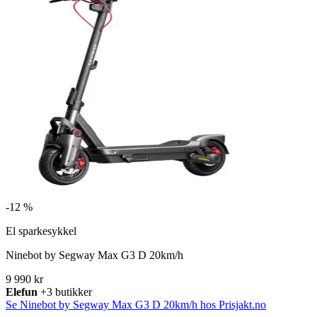
-
12 %
El sparkesykkel
Ninebot by Segway Max G3 D 20km/h
9 990 kr
Elefun
+3 butikker
Se Ninebot by Segway Max G3 D 20km/h hos Prisjakt.no