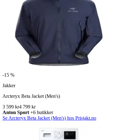
-
15 %
Jakker
Arcteryx Beta Jacket (Men's)
3 599 kr
4 799 kr
Anton Sport
+6 butikker
Se Arcteryx Beta Jacket (Men's) hos Prisjakt.no