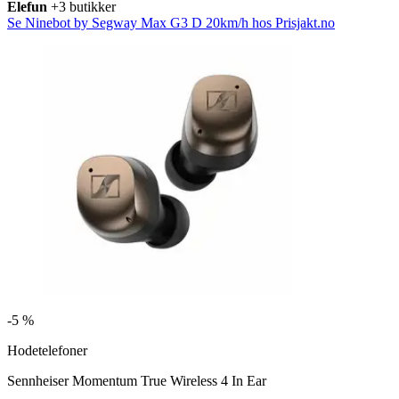
Elefun
+3 butikker
Se Ninebot by Segway Max G3 D 20km/h hos Prisjakt.no
-
5 %
Hodetelefoner
Sennheiser Momentum True Wireless 4 In Ear