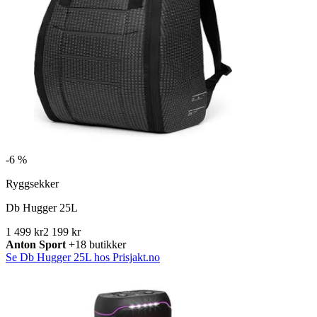
-
6 %
Ryggsekker
Db Hugger 25L
1 499 kr
2 199 kr
Anton Sport
+18 butikker
Se Db Hugger 25L hos Prisjakt.no