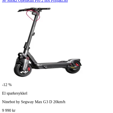
Se Shokz OpenRun Pro 2 hos Prisjakt.no
-
12 %
El sparkesykkel
Ninebot by Segway Max G3 D 20km/h
9 990 kr