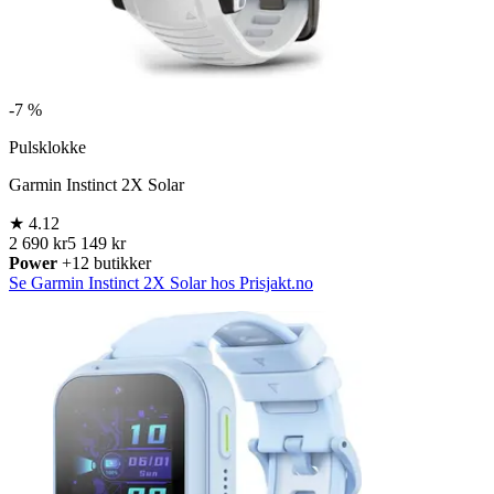
-
7 %
Pulsklokke
Garmin Instinct 2X Solar
★
4.12
2 690 kr
5 149 kr
Power
+12 butikker
Se Garmin Instinct 2X Solar hos Prisjakt.no