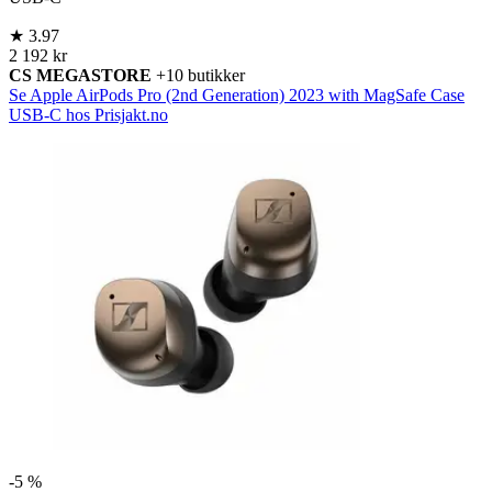
★
3.97
2 192 kr
CS MEGASTORE
+10 butikker
Se Apple AirPods Pro (2nd Generation) 2023 with MagSafe Case
USB-C hos Prisjakt.no
-
5 %