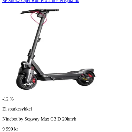
Se Shokz OpenRun Pro 2 hos Prisjakt.no
-
12 %
El sparkesykkel
Ninebot by Segway Max G3 D 20km/h
9 990 kr