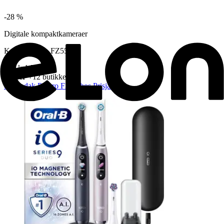
-
28 %
Digitale kompaktkameraer
Kodak Pixpro FZ55
990 kr
1 790 kr
Power
+12 butikker
Se Kodak Pixpro FZ55 hos Prisjakt.no