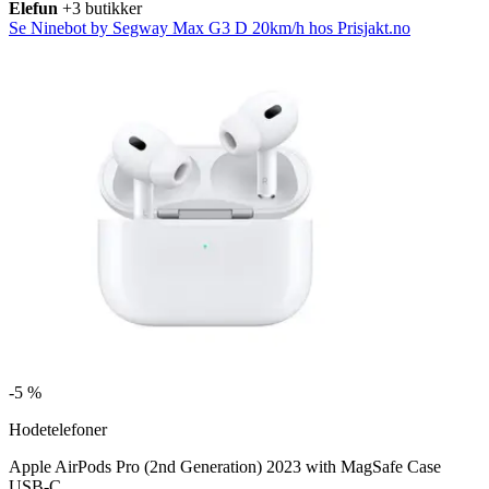
Elefun
+3 butikker
Se Ninebot by Segway Max G3 D 20km/h hos Prisjakt.no
-
5 %
Hodetelefoner
Apple AirPods Pro (2nd Generation) 2023 with MagSafe Case
USB-C