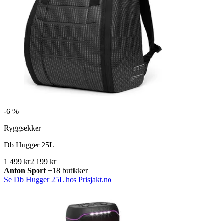
-
6 %
Ryggsekker
Db Hugger 25L
1 499 kr
2 199 kr
Anton Sport
+18 butikker
Se Db Hugger 25L hos Prisjakt.no