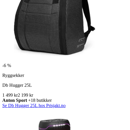
-
6 %
Ryggsekker
Db Hugger 25L
1 499 kr
2 199 kr
Anton Sport
+18 butikker
Se Db Hugger 25L hos Prisjakt.no