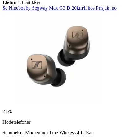
Elefun
+3 butikker
Se Ninebot by Segway Max G3 D 20km/h hos Prisjakt.no
-
5 %
Hodetelefoner
Sennheiser Momentum True Wireless 4 In Ear