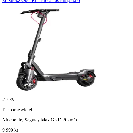
Se Shokz OpenRun Pro 2 hos Prisjakt.no
-
12 %
El sparkesykkel
Ninebot by Segway Max G3 D 20km/h
9 990 kr