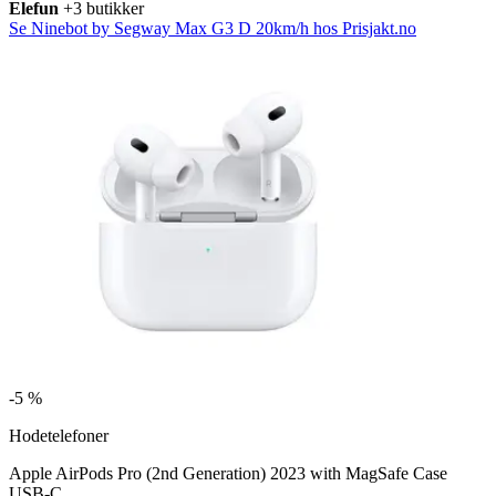
Elefun
+3 butikker
Se Ninebot by Segway Max G3 D 20km/h hos Prisjakt.no
-
5 %
Hodetelefoner
Apple AirPods Pro (2nd Generation) 2023 with MagSafe Case
USB-C