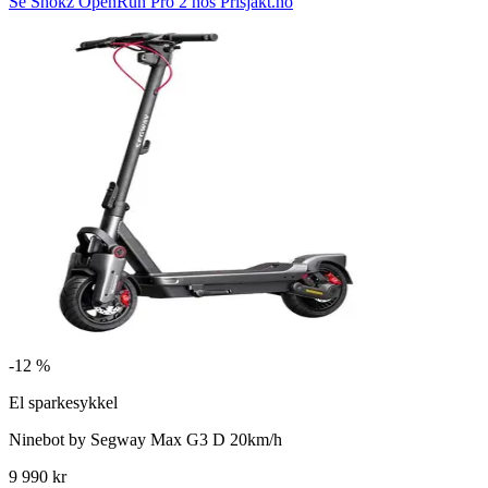
Se Shokz OpenRun Pro 2 hos Prisjakt.no
-
12 %
El sparkesykkel
Ninebot by Segway Max G3 D 20km/h
9 990 kr