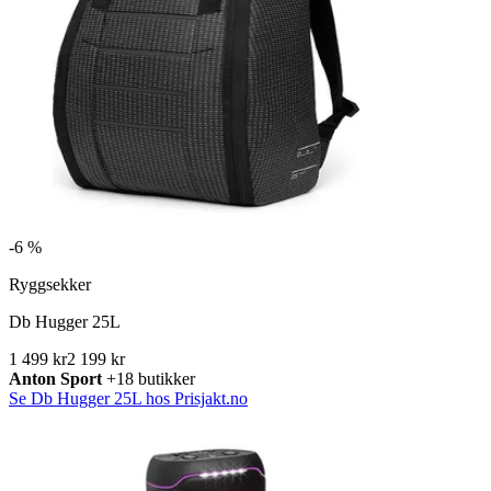
-
6 %
Ryggsekker
Db Hugger 25L
1 499 kr
2 199 kr
Anton Sport
+18 butikker
Se Db Hugger 25L hos Prisjakt.no