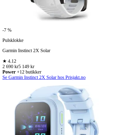
-
7 %
Pulsklokke
Garmin Instinct 2X Solar
★
4.12
2 690 kr
5 149 kr
Power
+12 butikker
Se Garmin Instinct 2X Solar hos Prisjakt.no