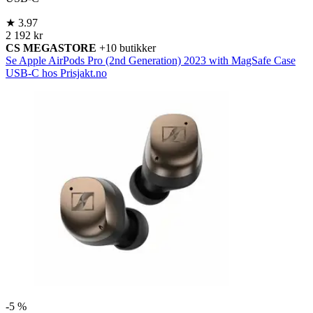
★
3.97
2 192 kr
CS MEGASTORE
+10 butikker
Se Apple AirPods Pro (2nd Generation) 2023 with MagSafe Case
USB-C hos Prisjakt.no
-
5 %