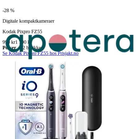
-
28 %
Digitale kompaktkameraer
Kodak Pixpro FZ55
990 kr
1 790 kr
Power
+12 butikker
Se Kodak Pixpro FZ55 hos Prisjakt.no