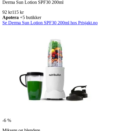
Derma Sun Lotion SPF30 200ml
92 kr
115 kr
Apotera
+5 butikker
Se Derma Sun Lotion SPF30 200ml hos Prisjakt.no
-
6 %
Miksere og blendere