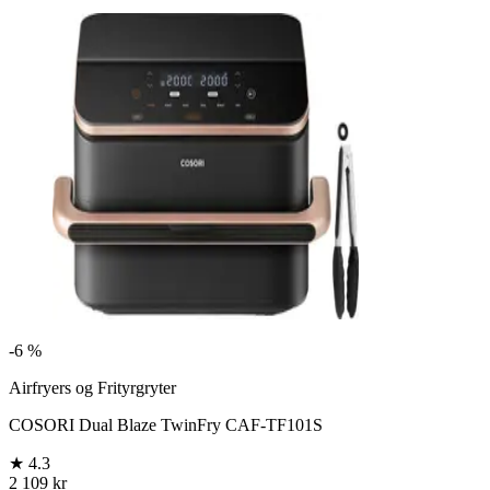
-
6 %
Airfryers og Frityrgryter
COSORI Dual Blaze TwinFry CAF-TF101S
★
4.3
2 109 kr