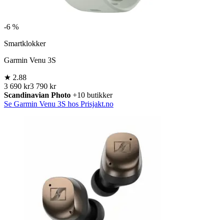
-
6 %
Smartklokker
Garmin Venu 3S
★
2.88
3 690 kr
3 790 kr
Scandinavian Photo
+10 butikker
Se Garmin Venu 3S hos Prisjakt.no