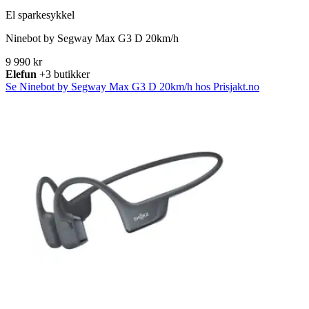
El sparkesykkel
Ninebot by Segway Max G3 D 20km/h
9 990 kr
Elefun
+3 butikker
Se Ninebot by Segway Max G3 D 20km/h hos Prisjakt.no