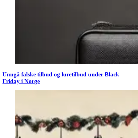
Unngå falske tilbud og luretilbud under Black
Friday i Norge