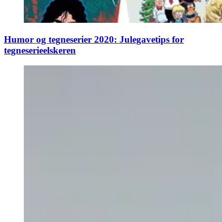
Humor og tegneserier 2020: Julegavetips for
tegneserieelskeren