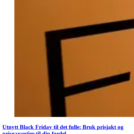
Utnytt Black Friday til det fulle: Bruk prisjakt og
prisgarantier til din fordel