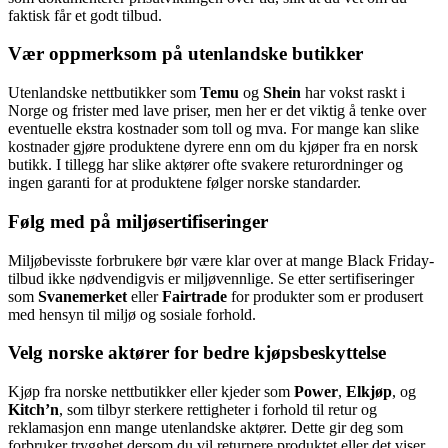
faktisk får et godt tilbud.
Vær oppmerksom på utenlandske butikker
Utenlandske nettbutikker som
Temu
og
Shein
har vokst raskt i
Norge og frister med lave priser, men her er det viktig å tenke over
eventuelle ekstra kostnader som toll og mva. For mange kan slike
kostnader gjøre produktene dyrere enn om du kjøper fra en norsk
butikk. I tillegg har slike aktører ofte svakere returordninger og
ingen garanti for at produktene følger norske standarder.
Følg med på miljøsertifiseringer
Miljøbevisste forbrukere bør være klar over at mange Black Friday-
tilbud ikke nødvendigvis er miljøvennlige. Se etter sertifiseringer
som
Svanemerket
eller
Fairtrade
for produkter som er produsert
med hensyn til miljø og sosiale forhold.
Velg norske aktører for bedre kjøpsbeskyttelse
Kjøp fra norske nettbutikker eller kjeder som
Power
,
Elkjøp
, og
Kitch’n
, som tilbyr sterkere rettigheter i forhold til retur og
reklamasjon enn mange utenlandske aktører. Dette gir deg som
forbruker trygghet dersom du vil returnere produktet eller det viser