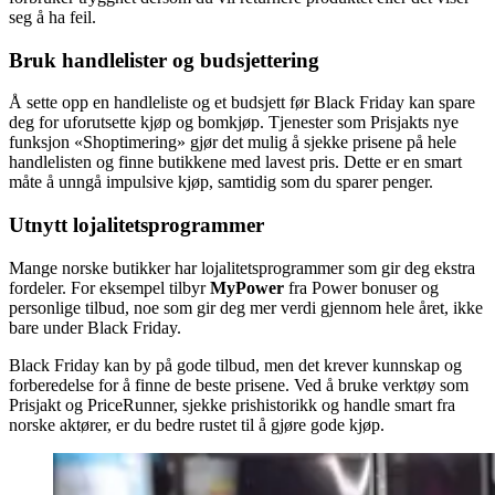
seg å ha feil.
Bruk handlelister og budsjettering
Å sette opp en handleliste og et budsjett før Black Friday kan spare
deg for uforutsette kjøp og bomkjøp. Tjenester som Prisjakts nye
funksjon «Shoptimering» gjør det mulig å sjekke prisene på hele
handlelisten og finne butikkene med lavest pris. Dette er en smart
måte å unngå impulsive kjøp, samtidig som du sparer penger.
Utnytt lojalitetsprogrammer
Mange norske butikker har lojalitetsprogrammer som gir deg ekstra
fordeler. For eksempel tilbyr
MyPower
fra Power bonuser og
personlige tilbud, noe som gir deg mer verdi gjennom hele året, ikke
bare under Black Friday​.
Black Friday kan by på gode tilbud, men det krever kunnskap og
forberedelse for å finne de beste prisene. Ved å bruke verktøy som
Prisjakt og PriceRunner, sjekke prishistorikk og handle smart fra
norske aktører, er du bedre rustet til å gjøre gode kjøp.