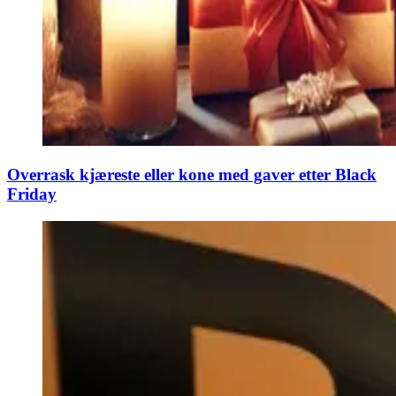
Overrask kjæreste eller kone med gaver etter Black
Friday