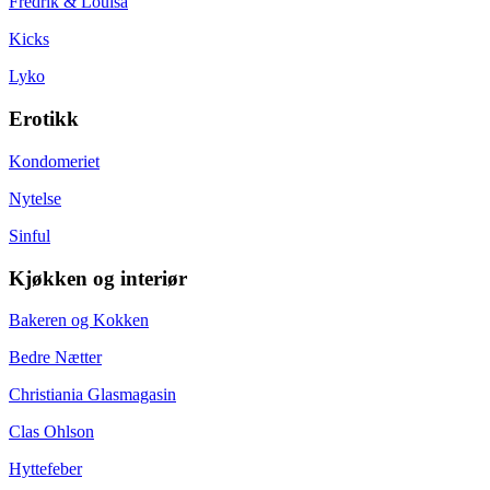
Fredrik & Louisa
Kicks
Lyko
Erotikk
Kondomeriet
Nytelse
Sinful
Kjøkken og interiør
Bakeren og Kokken
Bedre Nætter
Christiania Glasmagasin
Clas Ohlson
Hyttefeber