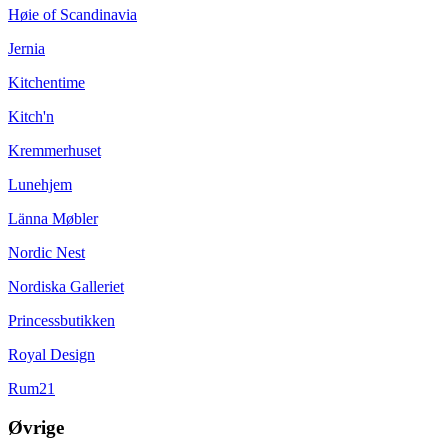
Høie of Scandinavia
Jernia
Kitchentime
Kitch'n
Kremmerhuset
Lunehjem
Länna Møbler
Nordic Nest
Nordiska Galleriet
Princessbutikken
Royal Design
Rum21
Øvrige