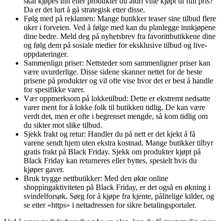
skal kjøpes inn eller produkter du aldri ville kjøpt til full pris?
Da er det lurt å gå strategisk etter disse.
Følg med på reklamen: Mange butikker teaser sine tilbud flere
uker i forveien. Ved å følge med kan du planlegge innkjøpene
dine bedre. Meld deg på nyhetsbrev fra favorittbutikkene dine
og følg dem på sosiale medier for eksklusive tilbud og live-
oppdateringer.
Sammenlign priser: Nettsteder som sammenligner priser kan
være uvurderlige. Disse sidene skanner nettet for de beste
prisene på produkter og vil ofte vise hvor det er best å handle
for spesifikke varer.
Vær oppmerksom på lokketilbud: Dette er ekstremt nedsatte
varer ment for å lokke folk til butikken tidlig. De kan være
verdt det, men er ofte i begrenset mengde, så kom tidlig om
du sikter mot slike tilbud.
Sjekk frakt og retur: Handler du på nett er det kjekt å få
varene sendt hjem uten ekstra kostnad. Mange butikker tilbyr
gratis frakt på Black Friday. Sjekk om produkter kjøpt på
Black Friday kan returneres eller byttes, spesielt hvis du
kjøper gaver.
Bruk trygge nettbutikker: Med den økte online
shoppingaktiviteten på Black Friday, er det også en økning i
svindelforsøk. Sørg for å kjøpe fra kjente, pålitelige kilder, og
se etter «https» i nettadressen for sikre betalingsportaler.