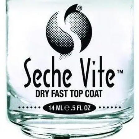
GHD Rettetang
Kjøp hos Boozt.com
Markedets beste stylingverktøy. Det mange ikke vet er at rettetangen
fungerer like godt til å lage myke vakre bølger som den gjør til å
skape en glatt look. GHD Rettetangen er en investering for deg som
liker å style håret.
Kjøp på Whiteaway.no
Kjøp på Nordicfeel.no
Kjøp på Coverbrands.no
Kjøp på Lyko.no
Kjøp på Boozt.com
Seche Vite Dry Fast Top Coat