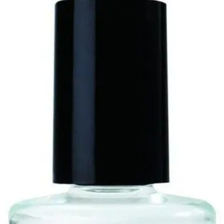
Kjøp på Kicks.no
Kjøp på Boozt.com
Kjøp på Nordicfeel.no
Kjøp på Lyko.no
Kjøp på Coverbrands.no
Giorgio Armani Beauty Luminous Silk
Foundation
Kjøp hos Kicks.no
Denne foundationen er høyt elsket av mange makeup-artister for
som navnet sier skal den gi et silkemykt resultat og en perfekt finish
uten å dekke til for mye.
Kjøp på Kicks.no