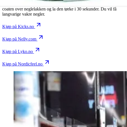
Verdenskjent overlakk som gir glatte skinnende negler. Legg top
coaten over neglelakken og la den tørke i 30 sekunder. Du vil få
langvarige vakre negler.
Kjøp på Kicks.no
Kjøp på Nelly.com
Kjøp på Lyko.no
Kjøp på Nordicfeel.no